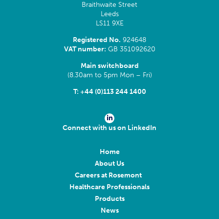
Braithwaite Street
Leeds
LS11 9XE
Registered No.
924648
VAT number:
GB 351092620
Main switchboard
(8.30am to 5pm Mon – Fri)
T:
+44 (0)113 244 1400
Connect with us on LinkedIn
Home
About Us
Careers at Rosemont
Healthcare Professionals
Products
News