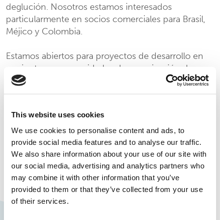
deglución. Nosotros estamos interesados
particularmente en socios comerciales para Brasil,
Méjico y Colombia.
Estamos abiertos para proyectos de desarrollo en
conjunto con capacidades de organización de
fabricación por contrato (C.M.O –
Contract
Manufacturing Organisation
) en el mercado.
This website uses cookies
Buscamos activamente participar de licitaciones
farmacéuticas locales a través de nuestras parejas
We use cookies to personalise content and ads, to
comerciales de confianza.
provide social media features and to analyse our traffic.
We also share information about your use of our site with
Experiencia al tomar decisiones con relación a
our social media, advertising and analytics partners who
may combine it with other information that you’ve
componentes críticos de un perfil de producto,
provided to them or that they’ve collected from your use
incluyendo precios, informaciones competitivas,
of their services.
estrategias de canal, acceso al mercado, ventas y
promoción, etc.